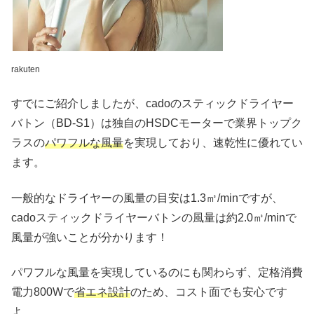
rakuten
すでにご紹介しましたが、cadoのスティックドライヤー
バトン（BD-S1）は独自のHSDCモーターで業界トップク
ラスの
パワフルな風量
を実現しており、速乾性に優れてい
ます。
一般的なドライヤーの風量の目安は1.3㎥/min​​ですが、
cadoスティックドライヤーバトンの風量は約2.0㎥/minで
風量が強いことが分かります！
パワフルな風量を実現しているのにも関わらず、定格消費
電力800Wで
省エネ設計
のため、コスト面でも安心です
よ。