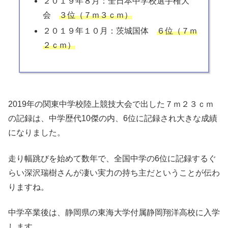
２０１９年８月：全日本中学校選手権大
会
３位（７ｍ３ｃｍ）
２０１９年１０月：茨城国体
６位（７ｍ
２ｃｍ）
2019年の
関東中学校陸上競技大会で出した７ｍ２３ｃｍ
の記録は、中学歴代10傑の内、6位に記録され大きな成績
になりました。
走り幅跳びを始めて数年で、全国中学の6位に記録するぐ
らい深沢瑞樹さんが凄い実力の持ち主だということが伝わ
りますね。
中学卒業後は、静岡県の東海大学付属静岡翔洋高校に入学
します。