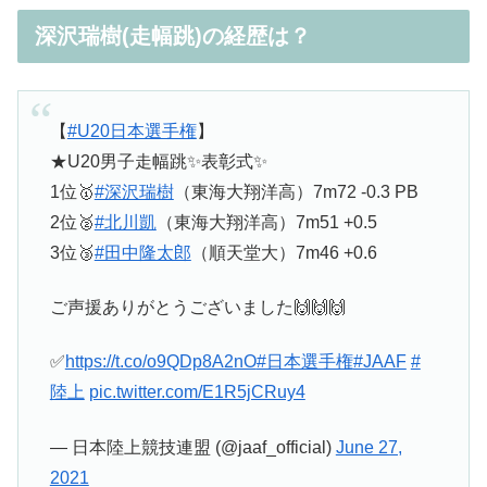
深沢瑞樹(走幅跳)の経歴は？
【
#U20日本選手権
】
★U20男子走幅跳✨表彰式✨
1位🥇
#深沢瑞樹
（東海大翔洋高）7m72 -0.3 PB
2位🥈
#北川凱
（東海大翔洋高）7m51 +0.5
3位🥉
#田中隆太郎
（順天堂大）7m46 +0.6
ご声援ありがとうございました🙌🙌🙌
✅
https://t.co/o9QDp8A2nO
#日本選手権
#JAAF
#
陸上
pic.twitter.com/E1R5jCRuy4
— 日本陸上競技連盟 (@jaaf_official)
June 27,
2021