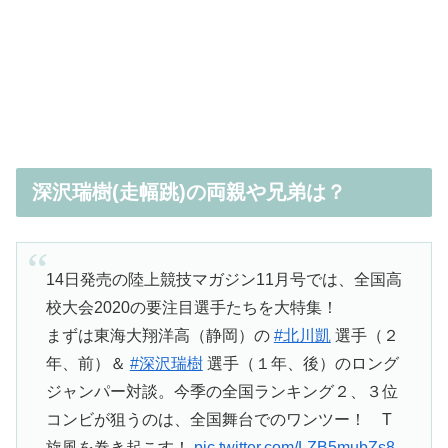
深沢瑞樹(走幅跳)の両親や兄弟は？
14日発売の陸上競技マガジン11月号では、全国高
校大会2020の要注目選手たちを大特集！
まずは東海大翔洋高（静岡）の
#北川凱
選手（２
年、前）＆
#深沢瑞樹
選手（１年、後）のロング
ジャンパー対談。今季の全国ランキング２、３位
コンビが狙うのは、全国舞台でのワンツー！ T
旋風を巻き起こす！
pic.twitter.com/LZB5mubZs8