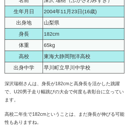
名前
深沢 瑞樹（ふかさわみずき）
生年月日
2004年11月23日(16歳)
出身地
山梨県
身長
182cm
体重
65kg
高校
東海大静岡翔洋高校
出身中学
早川町立早川中学校
深沢瑞樹さんは、身長が182cmと高身長を活かした跳躍
で、U20男子走り幅跳びの大会で何度も表彰台に立ってい
ます。
高校二年生で182cmということは、まだ身長が伸びる可能
性もありますね。