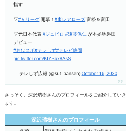
指す
▽
#Ｖリーグ
開幕！
#東レアローズ
富松＆富田
▽元日本代表
#ジュビロ
#遠藤保仁
が本拠地磐田
デビュー
#おはスポ
#テレしず
#テレビ静岡
pic.twitter.com/KlYSqx8AsS
— テレしず広報 (@sut_bansen)
October 16, 2020
さっそく、深沢瑞樹さんのプロフィールをご紹介していき
ます。
深沢瑞樹さんのプロフィール