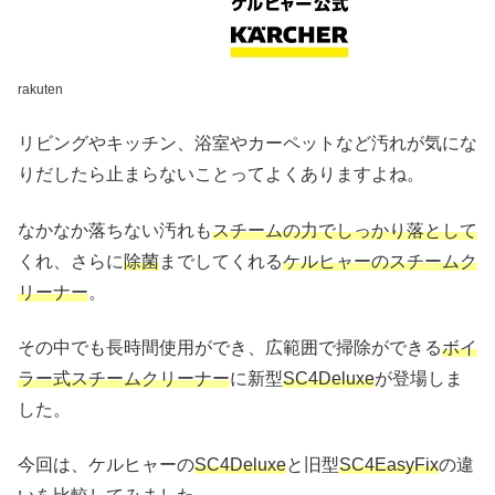
rakuten
リビングやキッチン、浴室やカーペットなど汚れが気にな
りだしたら止まらないことってよくありますよね。
なかなか落ちない汚れも
スチームの力でしっかり落として
くれ、さらに
除菌
までしてくれる
ケルヒャーのスチームク
リーナー
。
その中でも長時間使用ができ、広範囲で掃除ができる
ボイ
ラー式スチームクリーナー
に新型
SC4Deluxe
が登場しま
した。
今回は、ケルヒャーの
SC4Deluxe
と旧型
SC4EasyFix
の違