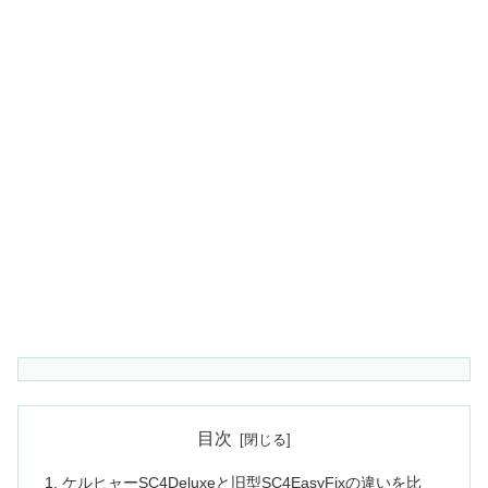
目次
ケルヒャーSC4Deluxeと旧型SC4EasyFixの違いを比