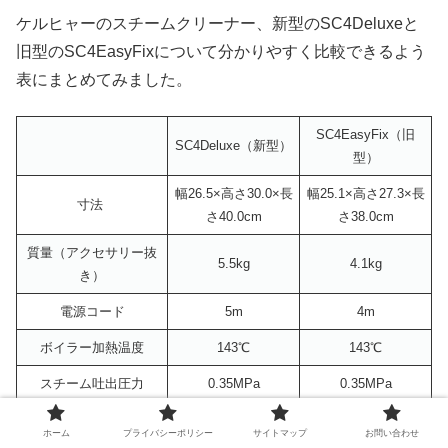
ケルヒャーのスチームクリーナー、新型のSC4Deluxeと
旧型のSC4EasyFixについて分かりやすく比較できるよう
表にまとめてみました。
SC4EasyFix（旧
SC4Deluxe（新型）
型）
幅26.5×高さ30.0×長
幅25.1×高さ27.3×長
寸法
さ40.0cm
さ38.0cm
質量（アクセサリー抜
5.5kg
4.1kg
き）
電源コード
5m
4m
ボイラー加熱温度
143℃
143℃
スチーム吐出圧力
0.35MPa
0.35MPa
ヒートアップ（加熱）
約4分
約4分
ホーム
プライバシーポリシー
サイトマップ
お問い合わせ
時間