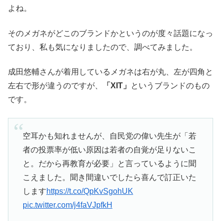
よね。
そのメガネがどこのブランドかというのが度々話題になっ
ており、私も気になりましたので、調べてみました。
成田悠輔さんが着用しているメガネは右が丸、左が四角と
左右で形が違うのですが、
「XIT」
というブランドのもの
です。
空耳かも知れませんが、自民党の偉い先生が「若
者の投票率が低い原因は若者の自覚が足りないこ
と。だから再教育が必要」と言っているように聞
こえました。聞き間違いでしたら喜んで訂正いた
します
https://t.co/QpKvSgohUK
pic.twitter.com/j4faVJpfkH