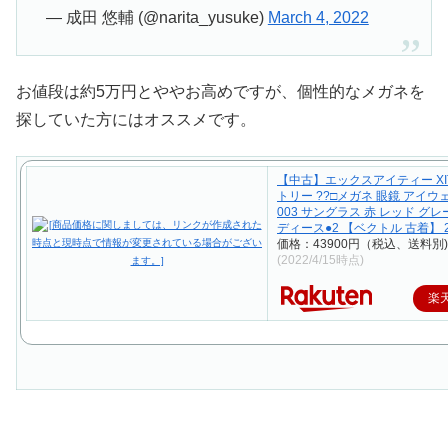
— 成田 悠輔 (@narita_yusuke)
March 4, 2022
お値段は約5万円とややお高めですが、個性的なメガネを
探していた方にはオススメです。
【中古】エックスアイティー XI
トリー ??□メガネ 眼鏡 アイウェ
003 サングラス 赤 レッド グレ
ディース●2 【ベクトル 古着】 2
価格：43900円（税込、送料別)
(2022/4/15時点)
楽