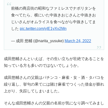
前橋の商店街の昭和なファミレスでナポリタンを
食べてたら、横にいた中抜きおじさんと中抜きお
じいさんがオムライスを食べながら中抜きしてま
した
pic.twitter.com/yIE1yXv2Mn
— 成田 悠輔 (@narita_yusuke)
March 24, 2022
成田悠輔さんといえば、その生い立ちが壮絶であることを
知っている方も多いのではないでしょうか。
成田悠輔さんの父親はパチンコ・麻雀・女・酒・タバコを
繰り返し、挙句の果てには賭け麻雀でつくった借金が膨れ
上がり、失踪してしまいました。
そんな成田悠輔さんの父親の名前が気になり調べてみまし