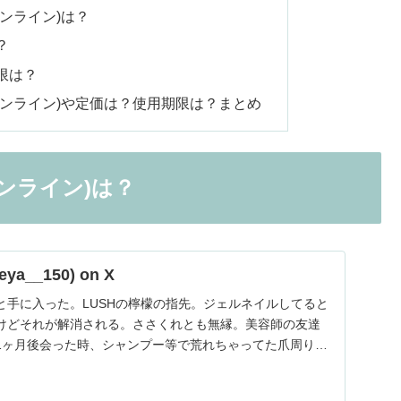
オンライン)は？
？
限は？
オンライン)や定価は？使用期限は？まとめ
ンライン)は？
ya__150) on X
と手に入った。LUSHの檸檬の指先。ジェルネイルしてると
けどそれが解消される。ささくれとも無縁。美容師の友達
1ヶ月後会った時、シャンプー等で荒れちゃってた爪周りが
。とりあえず一家に一個買って欲しい。