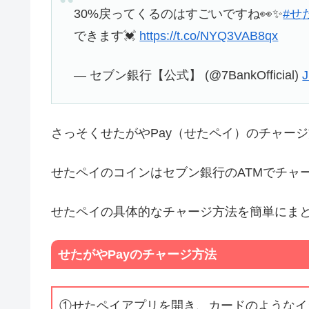
30%戻ってくるのはすごいですね👀✨
#せ
できます💓
https://t.co/NYQ3VAB8qx
— セブン銀行【公式】 (@7BankOfficial)
J
さっそくせたがやPay（せたペイ）のチャー
せたペイのコインはセブン銀行のATMでチャ
せたペイの具体的なチャージ方法を簡単にま
せたがやPayのチャージ方法
①せたペイアプリを開き、カードのようなイ