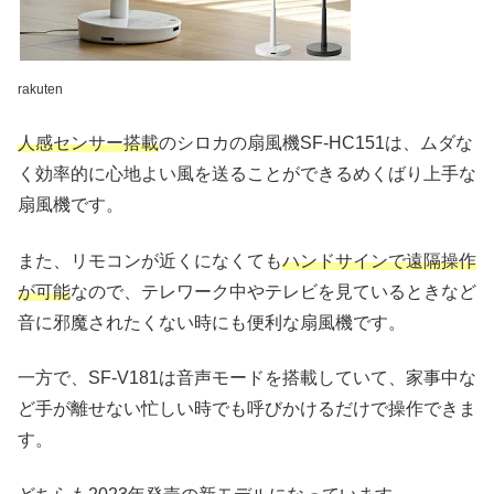
rakuten
人感センサー搭載
のシロカの扇風機SF-HC151は、ムダな
く効率的に心地よい風を送ることができるめくばり上手な
扇風機です。
また、リモコンが近くになくても
ハンドサインで遠隔操作
が可能
なので、テレワーク中やテレビを見ているときなど
音に邪魔されたくない時にも便利な扇風機です。
一方で、SF-V181は音声モードを搭載していて、家事中な
ど手が離せない忙しい時でも呼びかけるだけで操作できま
す。