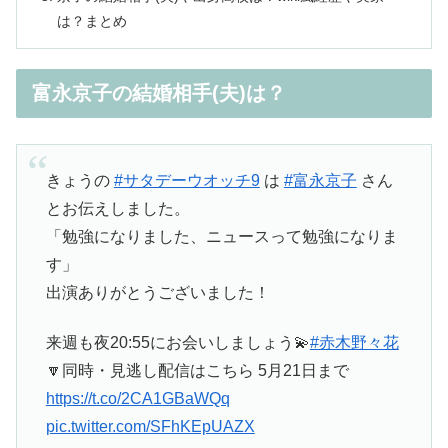
は？まとめ
富永京子の結婚相手(夫)は？
きょうの
#サタデーウオッチ9
は
#富永京子
さん
とお伝えしました。
「勉強になりました、ニュースって勉強になりま
す」
出演ありがとうございました！
来週も夜20:55にお会いしましょう💫
#赤木野々花
🔽同時・見逃し配信はこちら 5月21日まで
https://t.co/2CA1GBaWQq
pic.twitter.com/SFhKEpUAZX