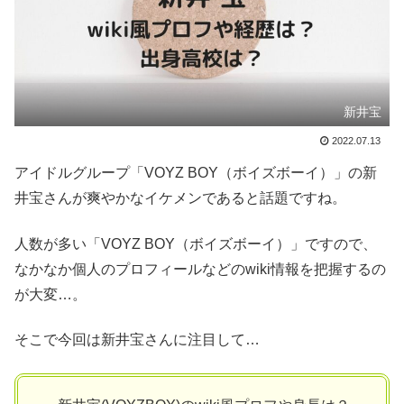
新井宝
2022.07.13
アイドルグループ「VOYZ BOY（ボイズボーイ）」の新
井宝さんが爽やかなイケメンであると話題ですね。
人数が多い「VOYZ BOY（ボイズボーイ）」ですので、
なかなか個人のプロフィールなどのwiki情報を把握するの
が大変…。
そこで今回は新井宝さんに注目して…