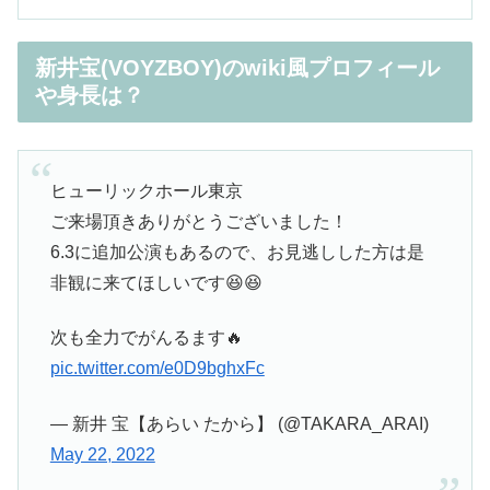
新井宝(VOYZBOY)のwiki風プロフィール
や身長は？
ヒューリックホール東京
ご来場頂きありがとうございました！
6.3に追加公演もあるので、お見逃しした方は是
非観に来てほしいです😆😆
次も全力でがんるます🔥
pic.twitter.com/e0D9bghxFc
— 新井 宝【あらい たから】 (@TAKARA_ARAI)
May 22, 2022