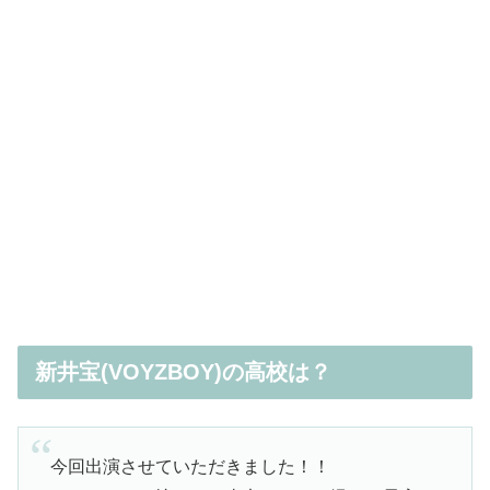
新井宝(VOYZBOY)の高校は？
今回出演させていただきました！！