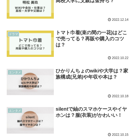
高校大学に父親は金持ち？
2022.12.14
トマト巾着(束の間の一花)はどこ
ドラマ
で売ってる？再販や購入のコツ
は？
2022.10.22
ひかりんちょのwikiや大学は？家
エンタメ
族構成(兄弟)や年収や本は？
2022.10.18
silentで紬のスマホケースやイヤ
エンタメ
ホンは？服(衣装)がかわいい！
2022.10.15