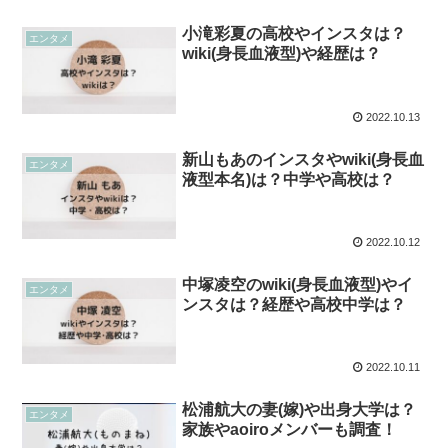
小滝彩夏の高校やインスタは？
エンタメ
wiki(身長血液型)や経歴は？
2022.10.13
新山もあのインスタやwiki(身長血
エンタメ
液型本名)は？中学や高校は？
2022.10.12
中塚凌空のwiki(身長血液型)やイ
エンタメ
ンスタは？経歴や高校中学は？
2022.10.11
松浦航大の妻(嫁)や出身大学は？
エンタメ
家族やaoiroメンバーも調査！