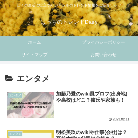
日々の生活に役立つAllジャンルのトレンド情報をご紹介♡♡♡
はっちのトレンドDiary
ホーム
プライバシーポリシー
サイトマップ
お問い合わせ
エンタメ
加藤乃愛のwiki風プロフ(出身地)
エンタメ
や高校はどこ？彼氏や家族も！
2023.02.11
明松美玖のwikiや仕事(会社)は？
エンタメ