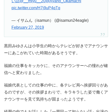
い話
@__miyu__20
@Ayano_Okamachi
pic.twitter.com/H7j9uP4qTq
— イサムん（isamun） (@isamun24eagle)
February 27, 2019
黒田みゆさんは小学生の時からテレビが好きでアナウンサ
ーにあこがれていた時期があるそうです。
福娘の仕事をキッカケに、そのアナウンサーへの憧れが確
信へと変わりました。
福娘代表としての仕事の中に、各テレビ局へ挨拶回りがあ
るのですが、その挨拶まわりで、キラキラした姿で働くア
ナウンサーを見て気持ちが固まったようです。
経歴の中でもお話しした『一周回って知らない話』出演の