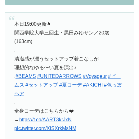
本日19:00更新🌟
関西学院大学三回生・黒田みゆサン／20歳
(163cm)
.
清潔感が漂うセットアップ着こなしが
理想的なゆる〜い夏を演出♪
.
#BEAMS
#UNITEDARROWS
#Voyageur
#ビー
ムス
#セットアップ
#夏コーデ
#AKICHI
#色っぽ
ヘア
.
全身コーデはこちらから❤️
→
https://t.co/AART3krJxN
pic.twitter.com/XiSXrkMsNM