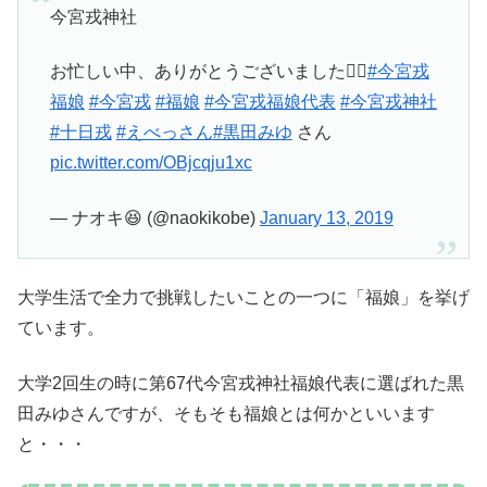
今宮戎神社
お忙しい中、ありがとうございました🙇‍♂️
#今宮戎
福娘
#今宮戎
#福娘
#今宮戎福娘代表
#今宮戎神社
#十日戎
#えべっさん
#黒田みゆ
さん
pic.twitter.com/OBjcqju1xc
— ナオキ😆 (@naokikobe)
January 13, 2019
大学生活で全力で挑戦したいことの一つに「福娘」を挙げ
ています。
大学2回生の時に第67代今宮戎神社福娘代表に選ばれた黒
田みゆさんですが、そもそも福娘とは何かといいます
と・・・