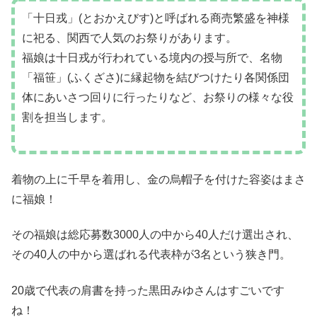
「十日戎」(とおかえびす)と呼ばれる商売繁盛を神様
に祀る、関西で人気のお祭りがあります。
福娘は十日戎が行われている境内の授与所で、名物
「福笹」(ふくざさ)に縁起物を結びつけたり各関係団
体にあいさつ回りに行ったりなど、お祭りの様々な役
割を担当します。
着物の上に千早を着用し、金の烏帽子を付けた容姿はまさ
に福娘！
その福娘は総応募数3000人の中から40人だけ選出され、
その40人の中から選ばれる代表枠が3名という狭き門。
20歳で代表の肩書を持った黒田みゆさんはすごいです
ね！