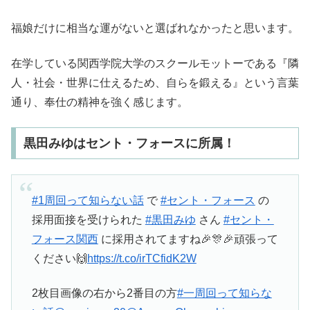
福娘だけに相当な運がないと選ばれなかったと思います。
在学している関西学院大学のスクールモットーである『隣
人・社会・世界に仕えるため、自らを鍛える』という言葉
通り、奉仕の精神を強く感じます。
黒田みゆはセント・フォースに所属！
#1周回って知らない話
で
#セント・フォース
の
採用面接を受けられた
#黒田みゆ
さん
#セント・
フォース関西
に採用されてますね🎉🎊🎉頑張って
ください🙌
https://t.co/irTCfidK2W
2枚目画像の右から2番目の方
#一周回って知らな