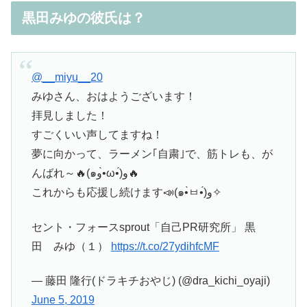
黒田みゆの彼氏は？
@__miyu__20
みゆさん、おはようございます！
拝見しました！
すごくいい声してますね！
夢に向かって、ラーメン｢自粛｣で、筋トレも、が
んばれ～🔥(๑و•̀ω•́)و🔥
これからも応援し続けます📣(๑•̀ㅂ•́)و✧
セント・フォースsprout「自己PR研究所」 黒
田 みゆ（１）
https://t.co/27ydihfcMF
— 藤田 隆行(ドラキチおやじ) (@dra_kichi_oyaji)
June 5, 2019