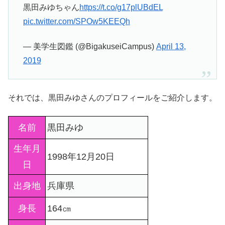
黒田みゆちゃん
https://t.co/g17plUBdEL
pic.twitter.com/SPOw5KEEQh
— 美学生図鑑 (@BigakuseiCampus)
April 13,
2019
それでは、黒田みゆさんのプロフィールをご紹介します。
名前
黒田みゆ
生年月
1998年12月20日
日
出身地
兵庫県
身長
164㎝