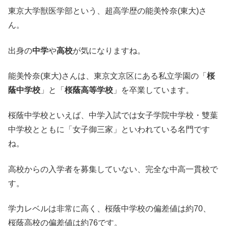
東京大学獣医学部という、超高学歴の能美怜奈(東大)さ
ん。
出身の
中学
や
高校
が気になりますね。
能美怜奈(東大)さんは、東京文京区にある私立学園の「
桜
蔭中学校
」と「
桜蔭高等学校
」を卒業しています。
桜蔭中学校といえば、中学入試では女子学院中学校・雙葉
中学校とともに「女子御三家」といわれている名門です
ね。
高校からの入学者を募集していない、完全な中高一貫校で
す。
学力レベルは非常に高く、桜蔭中学校の偏差値は約70、
桜蔭高校の偏差値は約76です。