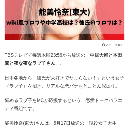
2021.07.08
TBSテレビで毎週木曜23:56から放送の「
中居大輔と本田
翼と夜な夜なラブ子さん
」。
日本各地から「彼氏が大好きでたまらない！」という女子
（ラブ子）を招き、リアルな恋バナをとことん深掘り。
悩める
ラブ子
をMCが応援するという、恋愛トークバラエ
ティ番組です。
能美怜奈(東大)さんは、6月17日放送の「現役女子大生