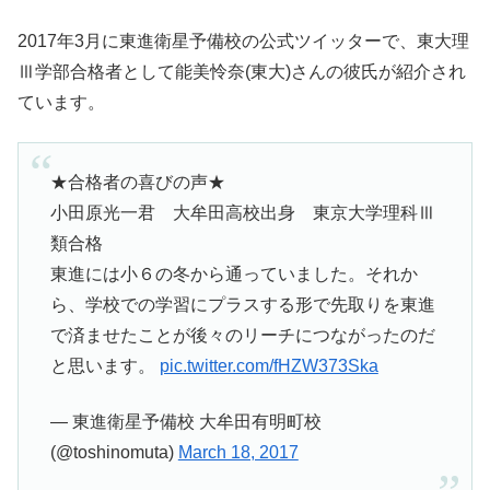
2017年3月に東進衛星予備校の公式ツイッターで、東大理
Ⅲ学部合格者として能美怜奈(東大)さんの彼氏が紹介され
ています。
★合格者の喜びの声★
小田原光一君 大牟田高校出身 東京大学理科Ⅲ
類合格
東進には小６の冬から通っていました。それか
ら、学校での学習にプラスする形で先取りを東進
で済ませたことが後々のリーチにつながったのだ
と思います。
pic.twitter.com/fHZW373Ska
— 東進衛星予備校 大牟田有明町校
(@toshinomuta)
March 18, 2017