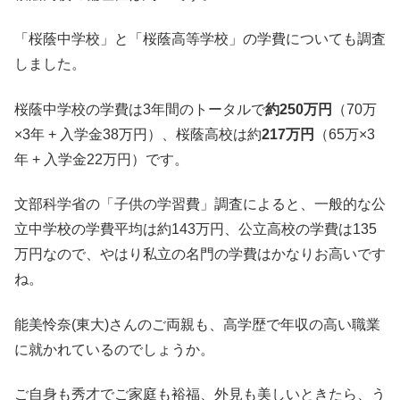
「桜蔭中学校」と「桜蔭高等学校」の学費についても調査
しました。
桜蔭中学校の学費は3年間のトータルで
約250万円
（70万
×3年 + 入学金38万円）、桜蔭高校は約
217万円
（65万×3
年 + 入学金22万円）です。
文部科学省の「子供の学習費」調査によると、一般的な公
立中学校の学費平均は約143万円、公立高校の学費は135
万円なので、やはり私立の名門の学費はかなりお高いです
ね。
能美怜奈(東大)さんのご両親も、高学歴で年収の高い職業
に就かれているのでしょうか。
ご自身も秀才でご家庭も裕福、外見も美しいときたら、う