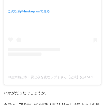
この投稿をInstagramで見る
中居大輔と本田翼と夜な夜なラブ子さん【公式】(@4747love_tbs)がシェアした投稿
いかがだったでしょうか。
今回は、TBSテレビで毎週木曜23:56から放送中の「
中居