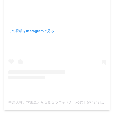
この投稿をInstagramで見る
中居大輔と本田翼と夜な夜なラブ子さん【公式】(@4747love_tbs)がシェアした投稿