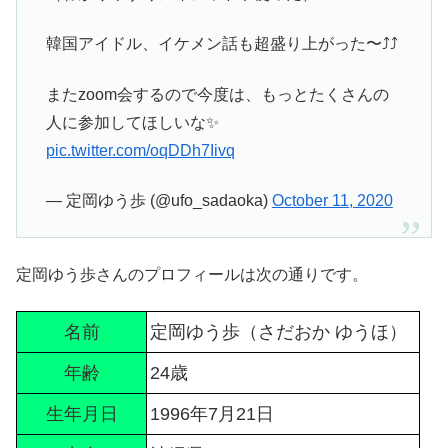
韓国アイドル、イケメン話も超盛り上がった〜⤴︎⤴︎
またzoom会するので今度は、もっとたくさんの
人に参加してほしいな✨
pic.twitter.com/oqDDh7Iivq
— 定岡ゆう歩 (@ufo_sadaoka)
October 11, 2020
定岡ゆう歩さんのプロフィールは次の通りです。
名前
定岡ゆう歩（さだおか ゆうほ）
年齢
24歳
生年月日
1996年7月21日