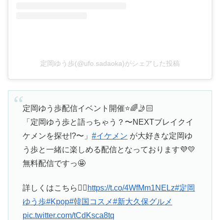
定岡ゆう歩(@ufo.sadaoka)がシェアした投稿
定岡ゆう歩配信イベント開催⭐️🌈🤳🏻
「定岡ゆう歩と語っちゃう？〜NEXTブレイクイ
ケメンを探せ!?〜」
#イケメン
が大好きな定岡ゆ
う歩と一緒に楽しめる配信となっております💜💛
無料配信ですっ🤩
詳しくはこちら💁‍♀️
https://t.co/4WfMm1NELz
#定岡
ゆう歩
#Kpop
#韓国コスメ
#新大久保グルメ
pic.twitter.com/tCdKsca8tq