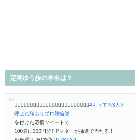
定岡ゆう歩の本名は？
🚴‍♂️🚴‍♂️🚴‍♂️🚴‍♂️🚴‍♂️🚴‍♂️🚴‍♂️🚴‍♂️🚴‍♂️🚴‍♂️🚴‍♂️🚴‍♂️
#もってる3人と
呼ばれ隊ホリプロ競輪部
を付けた応援ツイートで
100名に300円分TIPマネーが抽選で当たる！
※当選はDMで📨
#TIPSTAR