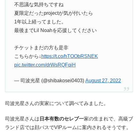
不思議な気持ちですね
夏限定だったprojectが気が付いたら
1年以上経ってました。
最後までLil Noahを応援してください
チケットまだの方も是非
こちらから↓
https://t.co/hTOObRSNEK
pic.twitter.com/drWsRQFqiH
— 司波光星 (@shibakosei0403)
August 27, 2022
司波光星さんの実家について調べてみました。
司波光星さんは
日本有数のセレブ一
家の生まれで、高級ブ
ランド店では顔パスでVIPルームに案内されるそうです。