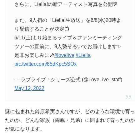
さらに、Liella!の新アーティスト写真を公開🎊
また、9人初の「Liella!生放送」を6/8(水)20時よ
り配信することが決定📺
6/11(土)より始まるライブ＆ファンミーティング
ツアーの直前に、9人勢ぞろいでお届けします✨
是非お楽しみに🎶
#lovelive
#Liella
pic.twitter.com/85dKpc5SOx
— ラブライブ！シリーズ公式 (@LoveLive_staff)
May 12, 2022
謎に包まれた鈴原希実さんですが、どのような環境で育っ
たのか、どんな家族（両親・兄弟）に囲まれて育ったのか
が気になります。