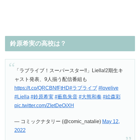
鈴原希実の高校は？
「ラブライブ！スーパースター!!」Liella!2期生キ
ャスト発表、9人揃う配信番組も
https://t.co/QRCBNfFtHD
#ラブライブ
#lovelive
#Liella
#鈴原希実
#薮島朱音
#大熊和奏
#絵森彩
pic.twitter.com/ZIetDeOiXH
— コミックナタリー (@comic_natalie)
May 12,
2022