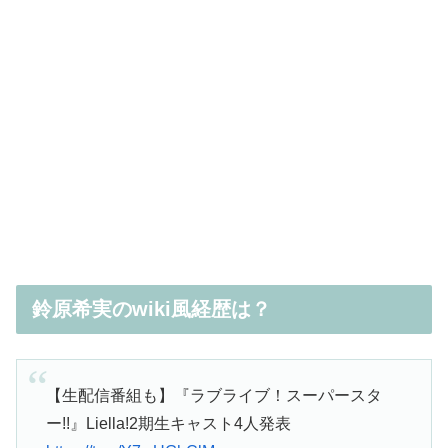
鈴原希実のwiki風経歴は？
【生配信番組も】『ラブライブ！スーパースタ
ー!!』Liella!2期生キャスト4人発表