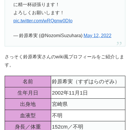
に精一杯頑張ります！
よろしくお願いします！
pic.twitter.com/wRQqnw0DIo
— 鈴原希実 (@NozomiSuzuhara)
May 12, 2022
さっそく鈴原希実さんのwiki風プロフィールをご紹介しま
す。
名前
鈴原希実（すずはらのぞみ）
生年月日
2002年11月1日
出身地
宮崎県
血液型
不明
身長／体重
152cm／不明