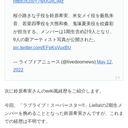
https://t.co/Y7wUGhClMz
桜小路きな子役を鈴原希実、米女メイ役を薮島朱
音、若菜四季役を大熊和奏、鬼塚夏美役を絵森彩
が担当する。メンバーは1期生含め計9人となり、
9人の新アーティスト写真が公開された。
pic.twitter.com/EFpKsVuxBU
— ライブドアニュース (@livedoornews)
May 12,
2022
次に鈴原希実さんのwiki風経歴をご紹介します。
今回、「ラブライブ！スーパースター!!」Liella!の2期生メ
ンバーを務めることとなった鈴原希実さんですが、これま
での経歴は不明です。