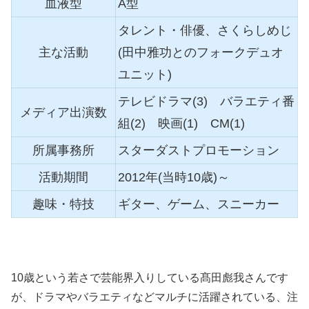
血液型
A型
タレント・俳優、さくらしめじ
主な活動
(田中雅功とのフォークデュオ
ユニット)
テレビドラマ(3) バラエティ番
メディア出演数
組(2) 映画(1) CM(1)
所属事務所
スターダストプロモーション
活動期間
2012年(当時10歳)～
趣味・特技
ギター、ゲーム、スニーカー
10歳という若さで芸能界入りしている髙田彪我さんです
が、ドラマやバラエティなどマルチに活躍されている、注