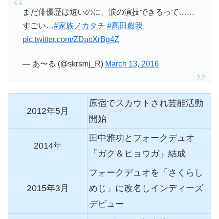
まだ俳優歴は短いのに、涙の演技できるって……
すごい…
#家族ノカタチ
#髙田彪我
pic.twitter.com/ZDacXrBg4Z
— あ〜る (@skrsmj_R)
March 13, 2016
原宿でスカウトされ芸能活動
2012年5月
開始
田中雅功とフォークデュオ
2014年
「ガク＆ヒョウガ」結成
フォークデュオを「さくらし
2015年3月
めじ」に改名しインディーズ
デビュー