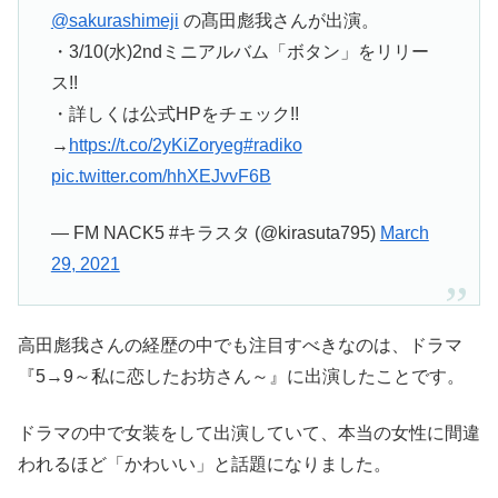
@sakurashimeji
の髙田彪我さんが出演。
・3/10(水)2ndミニアルバム「ボタン」をリリー
ス!!
・詳しくは公式HPをチェック!!
→
https://t.co/2yKiZoryeg
#radiko
pic.twitter.com/hhXEJvvF6B
— FM NACK5 #キラスタ (@kirasuta795)
March
29, 2021
高田彪我さんの経歴の中でも注目すべきなのは、ドラマ
『5→9～私に恋したお坊さん～』に出演したことです。
ドラマの中で女装をして出演していて、本当の女性に間違
われるほど「かわいい」と話題になりました。