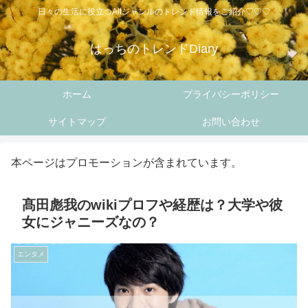
日々の生活に役立つAllジャンルのトレンド情報をご紹介♡♡♡
はっちのトレンドDiary
ホーム
プライバシーポリシー
サイトマップ
お問い合わせ
本ページはプロモーションが含まれています。
髙田彪我のwikiプロフや経歴は？大学や彼
女にジャニーズなの？
エンタメ