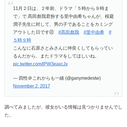
11月２日は、２年前、ドラマ「５時から９時ま
で」で 髙田彪我君扮する里中由希ちゃんが、桜庭
潤子先生に対して、男の子であることをカミング
アウトした日です㉛
#髙田彪我
#里中由希
#
５時９時
こんなに石原さとみさんに仲良くしてもらってい
るんだから、またドラマをしてほしいね。
pic.twitter.com/lPW3eaxcJx
— 四性＠これからも一緒 (@ganymedestw)
November 2, 2017
調べてみましたが、彼女がいる情報は見つかりませんでし
た。