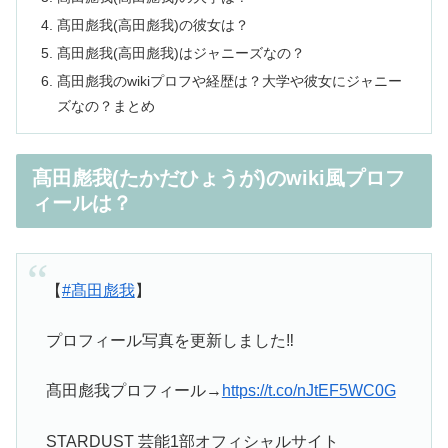
髙田彪我(高田彪我)の彼女は？
髙田彪我(高田彪我)はジャニーズなの？
髙田彪我のwikiプロフや経歴は？大学や彼女にジャニー
ズなの？まとめ
髙田彪我(たかだひょうが)のwiki風プロフ
ィールは？
【
#髙田彪我
】
プロフィール写真を更新しました‼️
髙田彪我プロフィール→
https://t.co/nJtEF5WC0G
STARDUST 芸能1部オフィシャルサイト