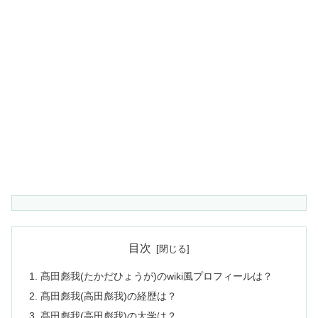
目次
髙田彪我(たかだひょうが)のwiki風プロフィールは？
髙田彪我(高田彪我)の経歴は？
髙田彪我(高田彪我)の大学は？