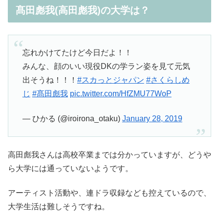
髙田彪我(高田彪我)の大学は？
忘れかけてたけど今日だよ！！
みんな、顔のいい現役DKの学ラン姿を見て元気
出そうね！！！
#スカっとジャパン
#さくらしめ
じ
#髙田彪我
pic.twitter.com/HfZMU77WoP
— ひかる (@iroirona_otaku)
January 28, 2019
高田彪我さんは高校卒業までは分かっていますが、どうや
ら大学には通っていないようです。
アーティスト活動や、連ドラ収録なども控えているので、
大学生活は難しそうですね。