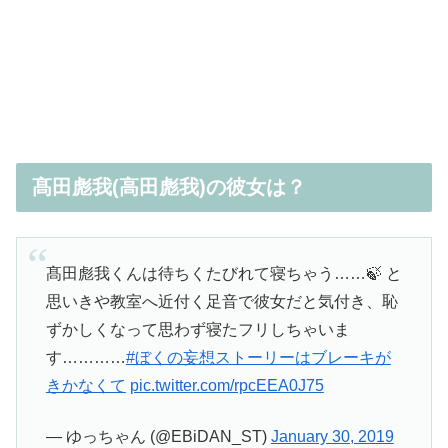
髙田彪我(高田彪我)の彼女は？
髙田彪我くんは待ちくたびれて寝ちゃう……🍃 と
思いきや教室へ近付く足音で彼女だと気付き、恥
ずかしくなって思わず寝たフリしちゃいま
す…………
#ぼくの妄想ストーリーはブレーキが
きかなくて
pic.twitter.com/rpcEEA0J75
— ゆっちゃん (@EBiDAN_ST)
January 30, 2019