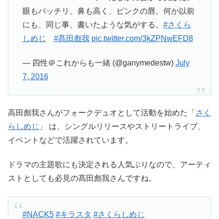
眼もパッチリ、鼻も高く、ピンクの唇。何か以前
にも、同じ事、書いたような気がする。
#さくら
しめじ
#髙田彪我
pic.twitter.com/3kZPNwEFD8
— 四性＠これからも一緒 (@ganymedestw)
July
7, 2016
高田彪我さんがフォークデュオとして活動を始めた「
さく
らしめじ
」 は、シングルリリースやストリートライブ、
イベントなどで活躍されています。
ドラマの主題歌にも決定される人気ぶりなので、アーティ
ストとしても必見の髙田彪我さんですね。
#NACK5
#キラスタ
#さくらしめじ