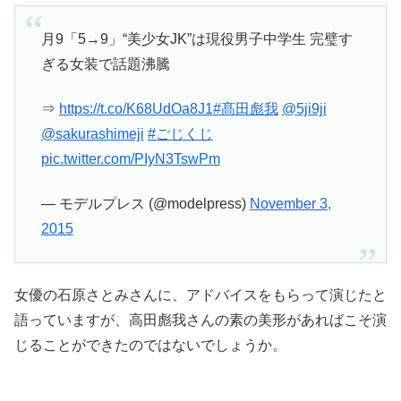
月9「5→9」“美少女JK”は現役男子中学生 完璧す
ぎる女装で話題沸騰
⇒
https://t.co/K68UdOa8J1
#髙田彪我
@5ji9ji
@sakurashimeji
#ごじくじ
pic.twitter.com/PIyN3TswPm
— モデルプレス (@modelpress)
November 3,
2015
女優の石原さとみさんに、アドバイスをもらって演じたと
語っていますが、高田彪我さんの素の美形があればこそ演
じることができたのではないでしょうか。