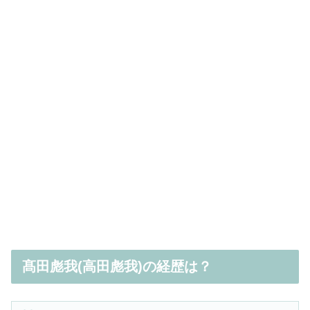
髙田彪我(高田彪我)の経歴は？