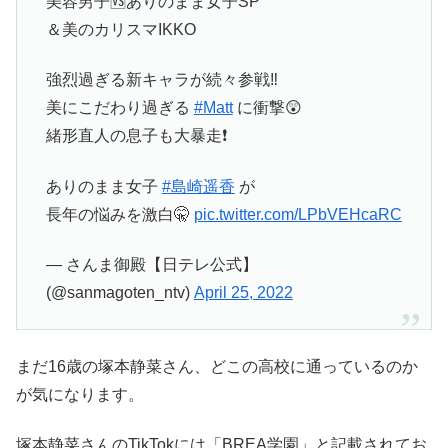
美容男子🆚ありのまま女子SP
＆美のカリスマIKKO
強烈過ぎる新キャラが続々参戦‼️
美にこだわり過ぎる
#Matt
に衝撃😲
緒形直人の息子も大暴走❗️
ありのまま女子
#島崎遥香
が
長年の悩みを激白🤫
pic.twitter.com/LPbVEHcaRC
— さんま御殿【日テレ公式】
(@sanmagoten_ntv)
April 25, 2022
まだ16歳の塚本静菜さん、どこの高校に通っているのか
が気になります。
塚本静菜さんのTikTokには「BREA学園」と記載されてお