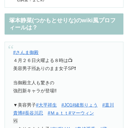
塚本静菜(つかもとせりな)のwiki風プロフ
ィールは？
#さんま御殿
４月２６日火曜よる８時は📺
美容男子🆚ありのまま女子SP❗️
当御殿主人も驚きの
強烈新キャラが登場‼️
▼美容男子
#大平祥生
#JO1
#緒形りょう
#直川
貴博
#長谷川忍
#Ｍａｔｔ
#マーウィン
🆚