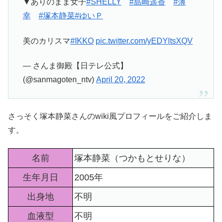
▼ありのまま女子
#SHELLY
#島崎遥香
#薄
幸
#塚本静菜
#ゆいＰ
美のカリスマ
#IKKO
pic.twitter.com/yEDYltsXQV
— さんま御殿【日テレ公式】
(@sanmagoten_ntv)
April 20, 2022
さっそく塚本静菜さんのwiki風プロフィールをご紹介しま
す。
名前
塚本静菜（つかもとせりな）
生年月日
2005年
出身地
不明
血液型
不明