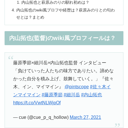
内山拓也と萩原みのりの馴れ初めは？
内山拓也のwiki風プロフや経歴は？萩原みのりとの匂わ
せとは？まとめ
内山拓也(監督)のwiki風プロフィールは？
藤原季節×細川岳×内山拓也監督 インタビュー
「負けていった人たちの味方でありたい。諦めな
かった自分を積み上げ、鼓舞していく。」『佐々
木、イン、マイマイン』
@pintscope
#佐々木イ
ンマイマイン
#藤原季節
#細川岳
#内山拓也
https://t.co/VwtNLWjpOf
— cue (@cue_p_q_hollow)
March 27, 2021