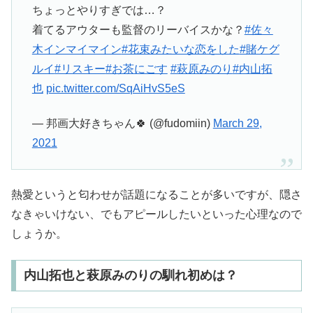
ちょっとやりすぎでは…？
着てるアウターも監督のリーバイスかな？
#佐々
木インマイマイン
#花束みたいな恋をした
#賭ケグ
ルイ
#リスキー
#お茶にごす
#萩原みのり
#内山拓
也
pic.twitter.com/SqAiHvS5eS
— 邦画大好きちゃん🍀 (@fudomiin)
March 29,
2021
熱愛というと匂わせが話題になることが多いですが、隠さ
なきゃいけない、でもアピールしたいといった心理なので
しょうか。
内山拓也と萩原みのりの馴れ初めは？