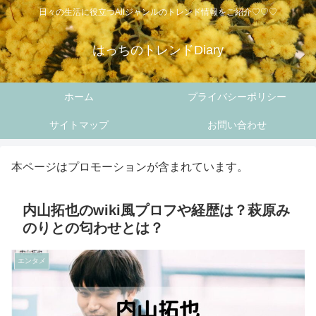
日々の生活に役立つAllジャンルのトレンド情報をご紹介♡♡♡
はっちのトレンドDiary
ホーム
プライバシーポリシー
サイトマップ
お問い合わせ
本ページはプロモーションが含まれています。
内山拓也のwiki風プロフや経歴は？萩原み
のりとの匂わせとは？
エンタメ