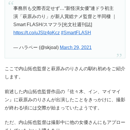
事務所も交際否定せず…“新怪演女優”連ドラ初主
演「萩原みのり」が新人賞総ナメ監督と半同棲 ｜
Smart FLASH/スマフラ[光文社週刊誌]
https://t.co/uJSIz4pKcz
#SmartFLASH
— ハラペー (@skjoal)
March 29, 2021
ここで内山拓也監督と萩原みのりさんの馴れ初めをご紹介
します。
前述した内山拓也監督作品の『佐々木、イン、マイマイ
ン』に萩原みのりさんが出演したことをきっかけに、撮影
が終わる頃には交際が始まっていたようです。
ただ、内山拓也監督は撮影中に他の女優さんにもアプロー