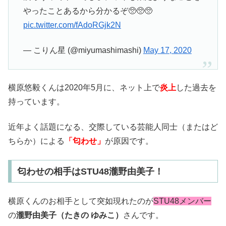
やったことあるから分かるぞ🥺🥺🥺
pic.twitter.com/fAdoRGjk2N
— こりん星 (@miyumashimashi)
May 17, 2020
横原悠毅くんは
2020
年
5
月に、ネット上で
炎上
した過去を
持っています。
近年よく話題になる、交際している芸能人同士（またはど
ちらか）による
「匂わせ」
が原因です。
匂わせの相手はSTU48瀧野由美子！
横原くんのお相手として突如現れたのが
STU48
メンバー
の
瀧野由美子（たきの
ゆみこ）
さんです。