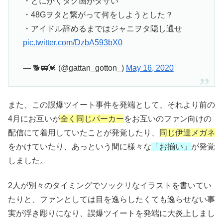
・とにかくタグ画がダサい
・48Gヲタと繋がって何をしようとした？
・アイドル辞めるまではジャニヲタ隠し通せ
pic.twitter.com/DzbA593bX0
— 🐕🚃💓 (@gattan_gotton_)
May 16, 2020
また、この誤爆ツイート事件を発端として、それより前の
4
月にお互いが
全く同じパーカー
をお互いのファン向けの
配信にて着用していたことが発覚したり、
同じ伊達メガネ
をかけていたり、あっという間に様々な
「お揃い」
が発覚
しました。
2
人が別々のタイミングでソックリなイラストを書いてい
たりと、ファンとしては目を逸らしたくても逸らせない事
実が浮き彫りになり、誤爆ツイートを発端に大炎上しまし