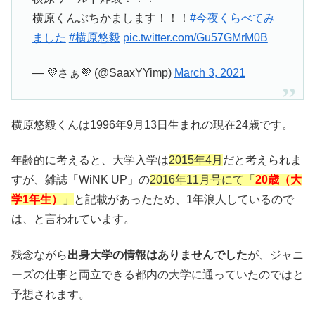
横原くんぶちかまします！！！
#今夜くらべてみ
ました
#横原悠毅
pic.twitter.com/Gu57GMrM0B
— 💜さぁ💜 (@SaaxYYimp)
March 3, 2021
横原悠毅くんは1996年9月13日生まれの現在24歳で
す。
年齢的に考えると、大学入学は
2015年4月
だと考えられま
すが、雑誌「WiNK UP」の
2016年11月号にて「
20歳（大
学1年生）
」
と記載があったため、1年浪人しているので
は、と言われています。
残念ながら
出身大学の情報はありませんでした
が、ジャニ
ーズの仕事と両立できる都内の大学に通っていたのではと
予想されます。