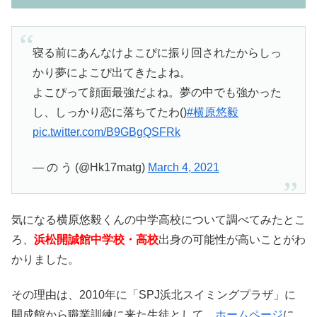
寝る前にあんなけよこぴに振り回されたからしっ
かり夢によこぴ出てきたよね。
よこぴって顔面最強だよね。夢の中でも強かった
し、しっかり恋に落ちてたわ()
#横原悠毅
pic.twitter.com/B9GBgQSFRk
— の う (@Hk17matg)
March 4, 2021
気になる横原悠毅くんの中学高校について調べてみたとこ
ろ、
浜松開誠館中学校・高校
出身の可能性が高いことがわ
かりました。
その理由は、
2010
年に
「
SPJ
浜北スイミングプラザ」
に
開成館から職業訓練に来た生徒として、
ホームページ
に