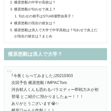
横原悠毅の中学や高校は？
横原悠毅が匂わせで炎上？
匂わせの相手はSTU48瀧野由美子！
横原悠毅の現在の彼女は？
横原悠毅は浪人で大学で中学高校は？匂わせで炎上だ
が現在の彼女は？まとめ
横原悠毅は浪人で大学？
｢今夜くらべてみました｣20210303
次回予告 横原悠毅 / IMPACTors
河合郁人くんも恐れるバラエティー即戦力Jr.が初
登場 とご紹介に預かりましたぁー！！！
ありがとうございます😭✨
横原ワールド炸裂！！！