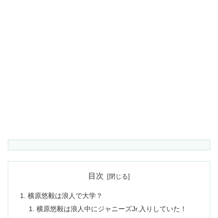
目次
横原悠毅は浪人で大学？
横原悠毅は浪人中にジャニーズJr.入りしていた！