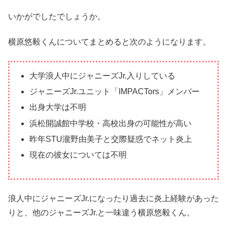
いかがでしたでしょうか。
横原悠毅くんについてまとめると次のようになります。
大学
浪人中にジャニーズ
Jr.
入りしている
ジャニーズJr.ユニット「IMPACTors」メンバー
出身大学は不明
浜松開誠館中学校・高校出身の可能性が高い
昨年
STU
瀧野由美子と交際疑惑でネット炎上
現在の彼女については不明
浪人中にジャニーズ
Jr.
になったり過去に炎上経験があった
りと、他のジャニーズ
Jr.
と一味違う横原悠毅くん。