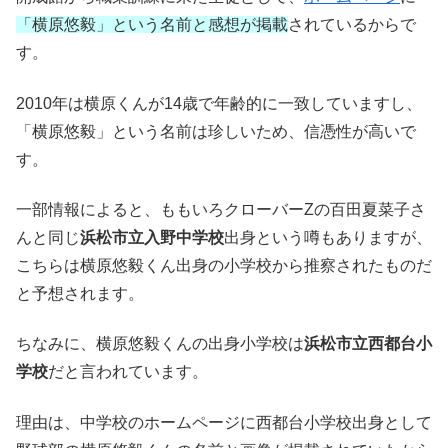
「横原悠毅」という名前と感想が掲載
されているからで
す。
2010
年は横原くんが
14
歳で年齢的に一致していますし、
「横原悠毅」という名前は珍しいため、信憑性が高いで
す。
一部情報によると、ももいろクローバー
Z
の百田夏菜子さ
んと同じ
浜松市立入野中学校
出身という噂もありますが、
こちらは横原悠毅くん出身の小学校から推察されたものだ
と予想されます。
ちなみに、横原悠毅くんの出身小学校は
浜松市立西都台小
学校
だと言われています。
理由は、中学校のホームページに西都台小学校出身として