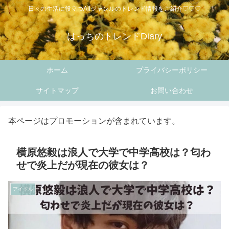
日々の生活に役立つAllジャンルのトレンド情報をご紹介♡♡♡
はっちのトレンドDiary
ホーム
プライバシーポリシー
サイトマップ
お問い合わせ
本ページはプロモーションが含まれています。
横原悠毅は浪人で大学で中学高校は？匂わ
せで炎上だが現在の彼女は？
アイドル