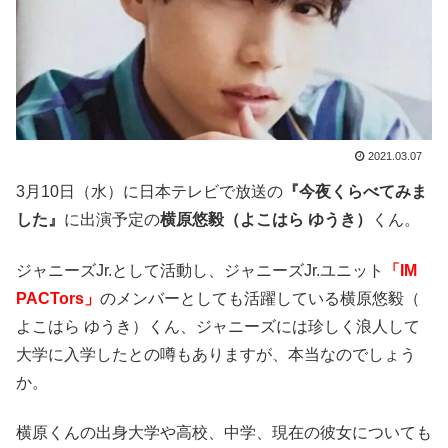
2021.03.07
3月10日
​（水）​
に日本テレビで放送の
『
今夜
​くら​
べてみま
した
​』​
に出演予定の
横原悠毅（よこはら ゆうき）
くん。
ジャニーズJr.として活動し、ジャニーズJr.ユニット
「IM
PACTors」
のメンバーとしても活躍している横原悠毅（
よこはら ゆうき）くん、ジャニーズには珍しく浪人して
大学に入学したとの噂もありますが、本当なのでしょう
か。
横原くんの出身大学や高校、中学、
現在の彼女についても