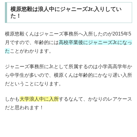
横原悠毅は浪人中にジャニーズJr.入りしてい
た！
横原悠毅くんはジャニーズ事務所へ入所したのが
2015
年
5
月ですので、年齢的には
高校卒業後にジャニーズ
Jr.
になっ
た
ことがわかります。
ジャニーズ事務所にJr.として所属するのは小学高高学年か
ら中学生が多い
ので、横原くんは
年齢的にかなり遅い入所
だということになります。
しかも
大学浪人中に入所
するなんて、かなりのレアケース
だと思われます！